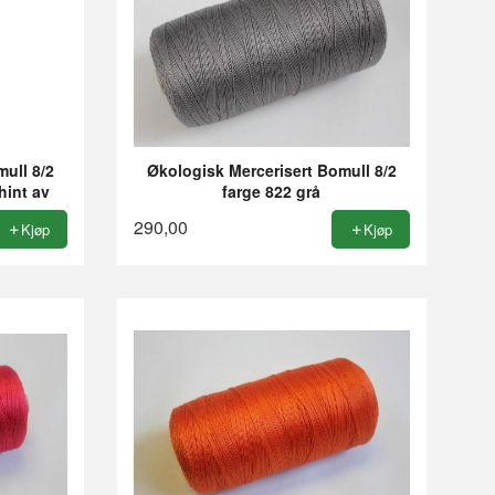
ull 8/2
Økologisk Mercerisert Bomull 8/2
hint av
farge 822 grå
290,00
Kjøp
Kjøp