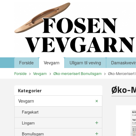
Gå
Lukk
til
innholdet
Produkter
Forside
Vevgarn
Ullgarn til veving
Damaskvevi
Forside
Vevgarn
Øko-mercerisert Bomullsgarn
Øko-Mercerisert 
Øko-M
Kategorier
Vevgarn
Fargekart
Lingarn
Bomullsgarn