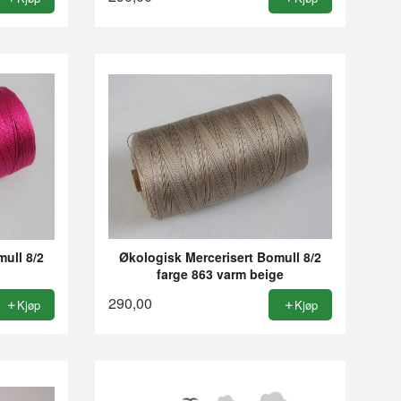
ull 8/2
Økologisk Mercerisert Bomull 8/2
farge 863 varm beige
290,00
Kjøp
Kjøp