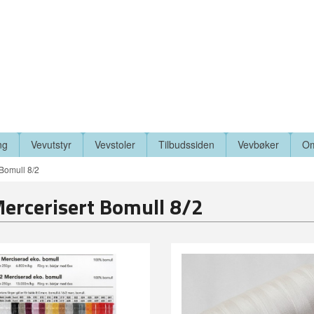
ng
Vevutstyr
Vevstoler
Tilbudssiden
Vevbøker
Om
Bomull 8/2
ercerisert Bomull 8/2