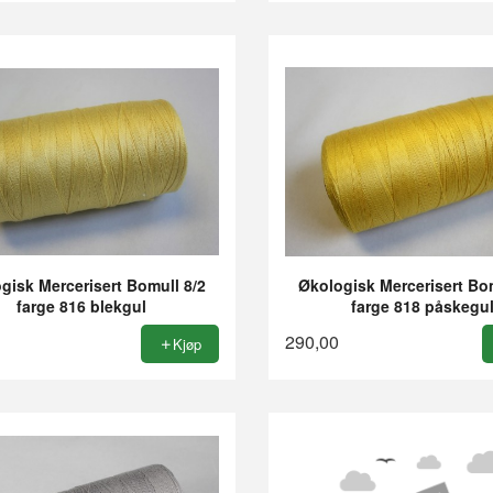
gisk Mercerisert Bomull 8/2
Økologisk Mercerisert Bom
farge 816 blekgul
farge 818 påskegu
290,00
Kjøp