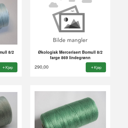
ull 8/2
Økologisk Mercerisert Bomull 8/2
farge 869 lindegrønn
290,00
Kjøp
Kjøp