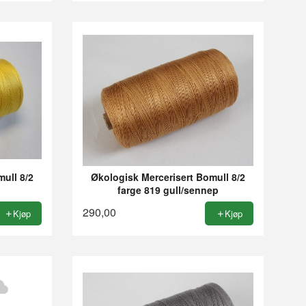
ull 8/2
Økologisk Mercerisert Bomull 8/2
l
farge 819 gull/sennep
290,00
Kjøp
Kjøp