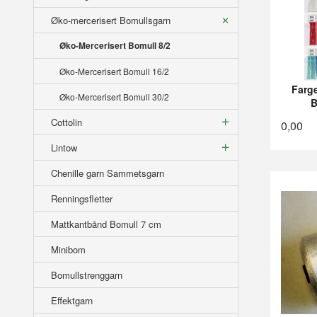
Øko-mercerisert Bomullsgarn
Øko-Mercerisert Bomull 8/2
Øko-Mercerisert Bomull 16/2
Farge
Øko-Mercerisert Bomull 30/2
B
Cottolin
0,00
Lintow
Chenille garn Sammetsgarn
Renningsfletter
Mattkantbånd Bomull 7 cm
Minibom
Bomullstrenggarn
Effektgarn