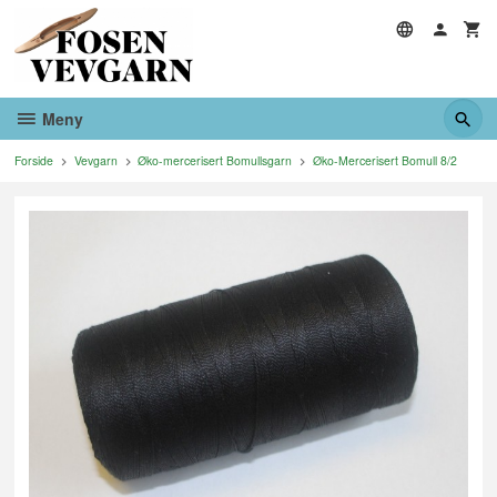
Gå
til
innholdet
Meny
Forside
Vevgarn
Øko-mercerisert Bomullsgarn
Øko-Mercerisert Bomull 8/2