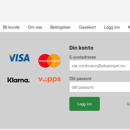
Bli kunde
Om oss
Betingelser
Gavekort
Logg inn
K
Din konto
E-postadresse
Ditt passord
G