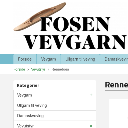
Gå
Lukk
til
innholdet
Produkter
Forside
Vevgarn
Ullgarn til veving
Damaskvevi
Forside
Vevutstyr
Rennebom
Renn
Kategorier
Vevgarn
Ullgarn til veving
Damaskveving
Vevutstyr