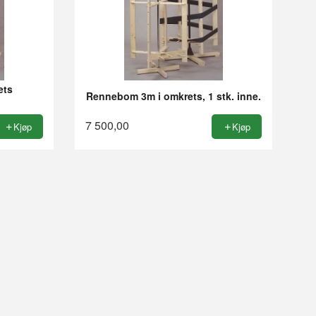
ets
Rennebom 3m i omkrets, 1 stk. inne.
7 500,00
Kjøp
Kjøp