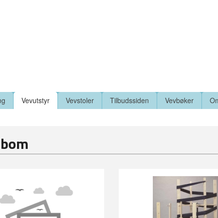
ng
Vevutstyr
Vevstoler
Tilbudssiden
Vevbøker
Om
ebom