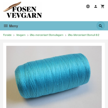
Gå
til
innholdet
Meny
Forside
Vevgarn
Øko-mercerisert Bomullsgarn
Øko-Mercerisert Bomull 8/2