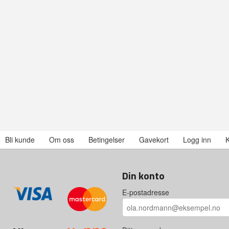
Bli kunde
Om oss
Betingelser
Gavekort
Logg inn
K
Din konto
E-postadresse