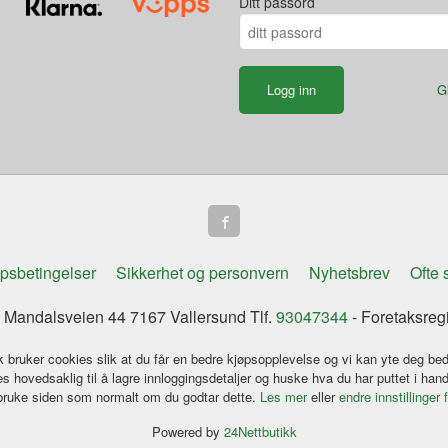
Ditt passord
G
psbetingelser
Sikkerhet og personvern
Nyhetsbrev
Ofte 
Mandalsveien 44 7167 Vallersund Tlf.
93047344
- Foretaksreg
k bruker cookies slik at du får en bedre kjøpsopplevelse og vi kan yte deg bed
s hovedsaklig til å lagre innloggingsdetaljer og huske hva du har puttet i han
 bruke siden som normalt om du godtar dette.
Les mer
eller
endre innstillinger 
Powered by
24Nettbutikk