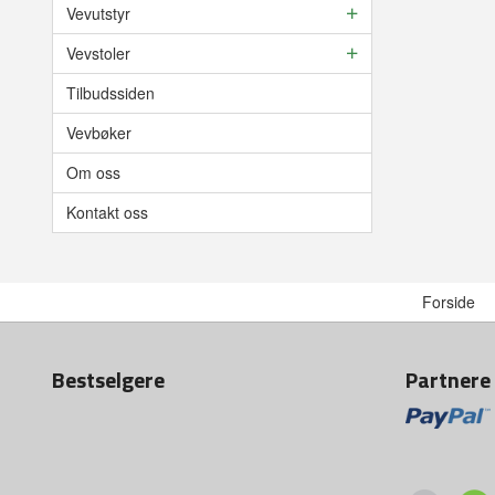
Vevutstyr
Vevstoler
Tilbudssiden
Vevbøker
Om oss
Kontakt oss
Forside
Bestselgere
Partnere