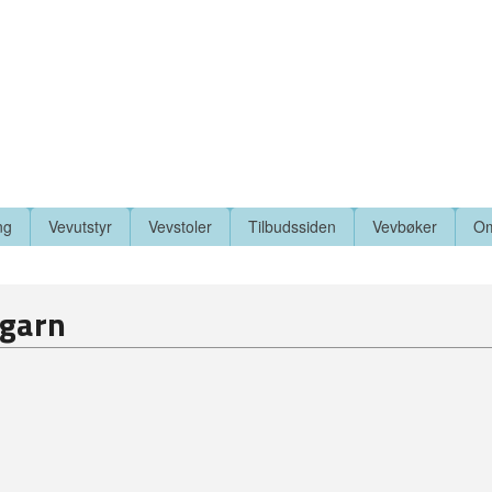
ng
Vevutstyr
Vevstoler
Tilbudssiden
Vevbøker
Om
tgarn