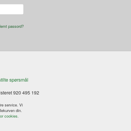
lemt passord?
stilte spørsmål
isteret 920 495 192
re service. Vi
dlekurven din.
for cookies.