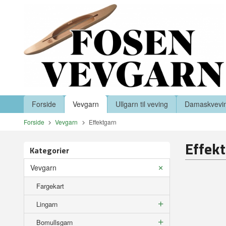
Gå
Lukk
til
innholdet
Produkter
Forside
Vevgarn
Ullgarn til veving
Damaskvevi
Forside
Vevgarn
Effektgarn
Effek
Kategorier
Vevgarn
Fargekart
Lingarn
Bomullsgarn