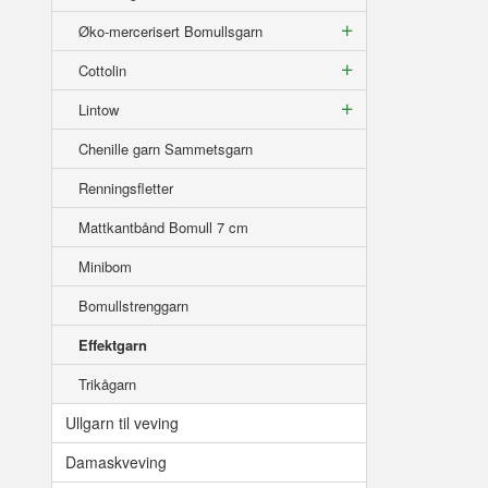
Øko-mercerisert Bomullsgarn
Cottolin
Lintow
Chenille garn Sammetsgarn
Renningsfletter
Mattkantbånd Bomull 7 cm
Minibom
Bomullstrenggarn
Effektgarn
Trikågarn
Ullgarn til veving
Damaskveving