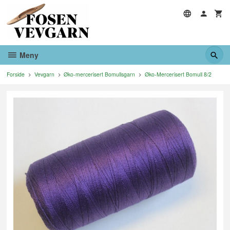
Gå
til
innholdet
Meny
Forside
Vevgarn
Øko-mercerisert Bomullsgarn
Øko-Mercerisert Bomull 8/2