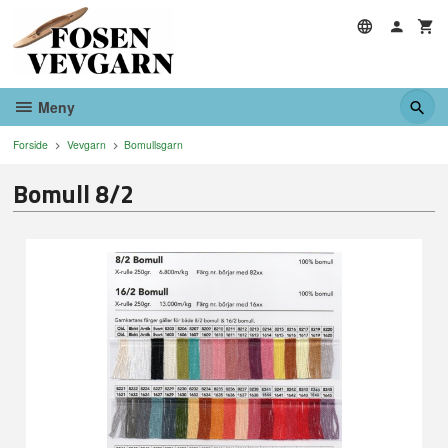
Gå
til
innholdet
Meny
Forside
Vevgarn
Bomullsgarn
Bomull 8/2