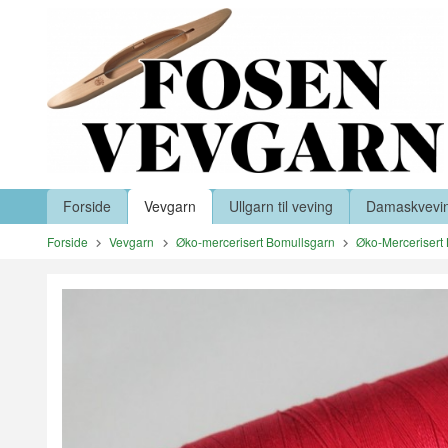
Gå
Lukk
til
innholdet
Produkter
Forside
Vevgarn
Ullgarn til veving
Damaskvevi
Forside
Vevgarn
Øko-mercerisert Bomullsgarn
Øko-Mercerisert 