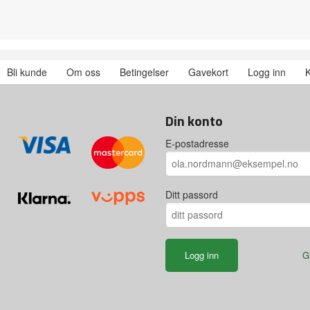
Bli kunde
Om oss
Betingelser
Gavekort
Logg inn
K
Din konto
E-postadresse
Ditt passord
G