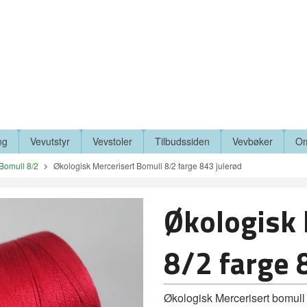
ng
Vevutstyr
Vevstoler
Tilbudssiden
Vevbøker
Om
Bomull 8/2
Økologisk Mercerisert Bomull 8/2 farge 843 julerød
Økologisk 
8/2 farge 
Økologisk Mercerisert bomull 