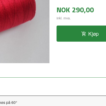
NOK
290,00
inkl. mva.
Kjøp
kes på 60°