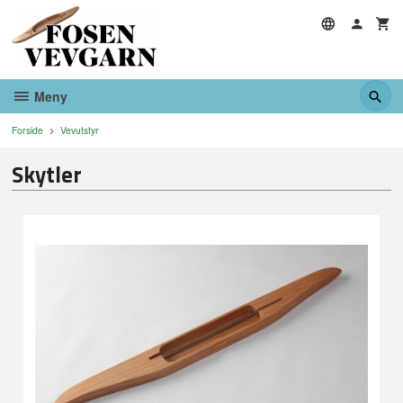
Gå
til
innholdet
Meny
Forside
Vevutstyr
Skytler