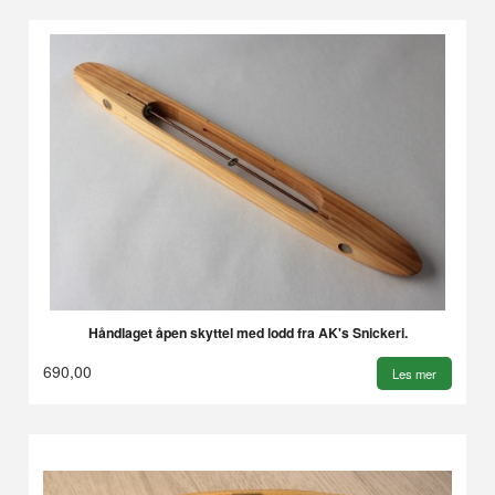
Håndlaget åpen skyttel med lodd fra AK's Snickeri.
690,00
Les mer