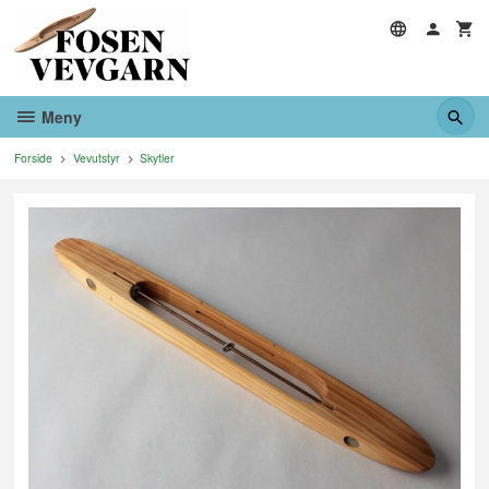
Gå
til
innholdet
Meny
Forside
Vevutstyr
Skytler