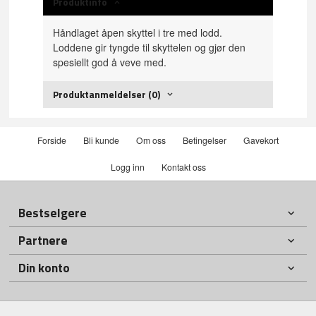
Produktinfo
Håndlaget åpen skyttel i tre med lodd.
Loddene gir tyngde til skyttelen og gjør den
spesiellt god å veve med.
Produktanmeldelser (0)
Forside
Bli kunde
Om oss
Betingelser
Gavekort
Logg inn
Kontakt oss
Bestselgere
Partnere
Din konto