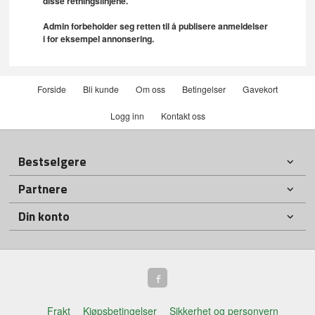
disse retningslinjene.
Admin forbeholder seg retten til å publisere anmeldelser
i for eksempel annonsering.
Forside
Bli kunde
Om oss
Betingelser
Gavekort
Logg inn
Kontakt oss
Bestselgere
Partnere
Din konto
Frakt
Kjøpsbetingelser
Sikkerhet og personvern