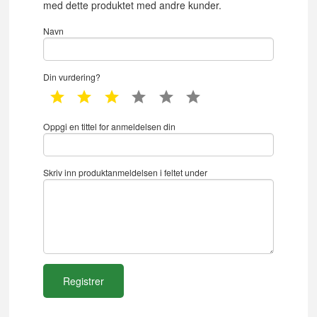
med dette produktet med andre kunder.
Navn
Din vurdering?
1 star
2 star
3 star
4 star
5 star
6 star
Oppgi en tittel for anmeldelsen din
Skriv inn produktanmeldelsen i feltet under