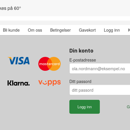
kes på 60°
Bli kunde
Om oss
Betingelser
Gavekort
Logg inn
K
Din konto
E-postadresse
Ditt passord
G