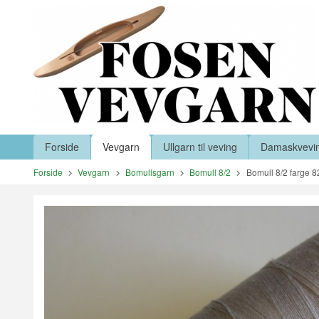
Gå
Lukk
til
innholdet
Produkter
Forside
Vevgarn
Ullgarn til veving
Damaskvevi
Forside
Vevgarn
Bomullsgarn
Bomull 8/2
Bomull 8/2 farge 