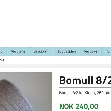
ng
Vevutstyr
Vevstoler
Tilbudssiden
Vevbøker
Om
8221
Bomull 8/
Bomull 8/2 fra Kinna, 250 gr
NOK
240,00