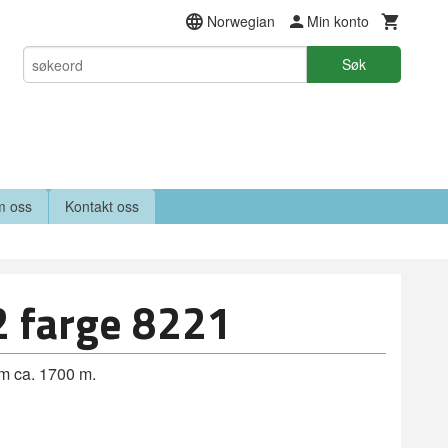
Norwegian
Min konto
Søk
 oss
Kontakt oss
2 farge 8221
am ca. 1700 m.