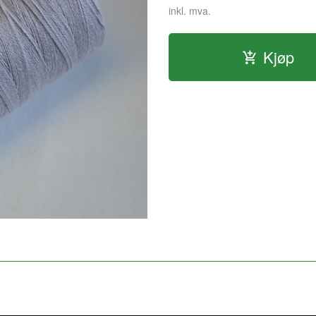
inkl. mva.
Kjøp