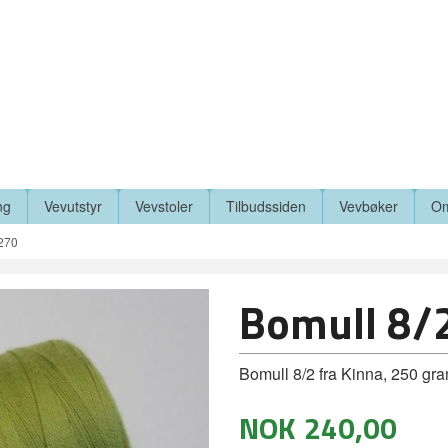
ng
Vevutstyr
Vevstoler
Tilbudssiden
Vevbøker
Om
8270
Bomull 8/
Bomull 8/2 fra Kinna, 250 gr
NOK
240,00