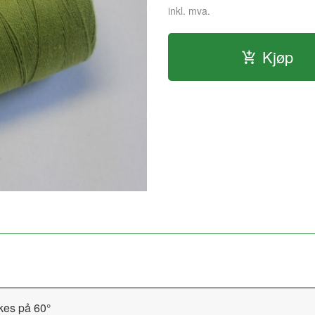
inkl. mva.
Kjøp
kes på 60°