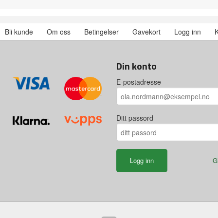
Bli kunde
Om oss
Betingelser
Gavekort
Logg inn
K
Din konto
E-postadresse
Ditt passord
G