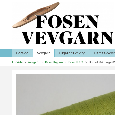
Gå
Lukk
til
innholdet
Produkter
Forside
Vevgarn
Ullgarn til veving
Damaskvevi
Forside
Vevgarn
Bomullsgarn
Bomull 8/2
Bomull 8/2 farge 