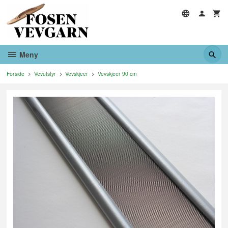
Gå
til
innholdet
Meny
Forside
Vevutstyr
Vevskjeer
Vevskjeer 90 cm