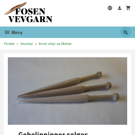
Gå
til
innholdet
Meny
Forside
Vevutstyr
Annet utstyr og tilbehør
Gobelinpinner selges