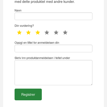
med dette produktet med andre kunder.
Navn
Din vurdering?
1 star
2 star
3 star
4 star
5 star
6 star
Oppgi en tittel for anmeldelsen din
Skriv inn produktanmeldelsen i feltet under