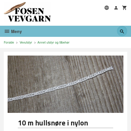
Gå
til
innholdet
Meny
Forside
Vevutstyr
Annet utstyr og tilbehør
10 m hullsnøre i nylon