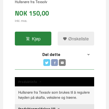
Hullsnøre fra Texsolv
NOK
150,00
inkl. mva.
Kjøp
Ønskeliste
Del dette
Produktinfo
Hullsnøre fra Texsolv som brukes til å regulere
høyden på skafta, vekslene og trøene.
Produktanmeldelser (0)