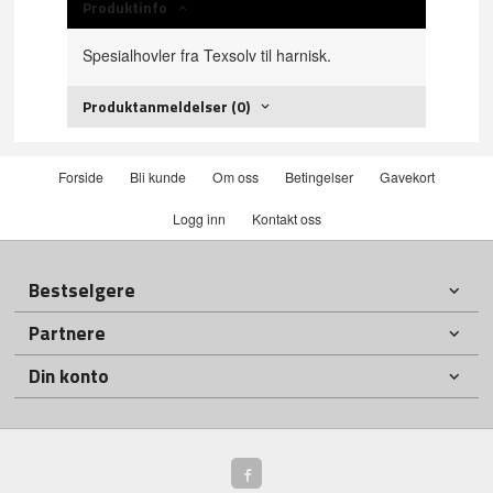
Produktinfo
Spesialhovler fra Texsolv til harnisk.
Produktanmeldelser (0)
Forside
Bli kunde
Om oss
Betingelser
Gavekort
Logg inn
Kontakt oss
Bestselgere
Partnere
Din konto