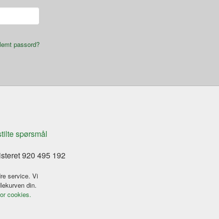
lemt passord?
stilte spørsmål
isteret 920 495 192
re service. Vi
dlekurven din.
for cookies.