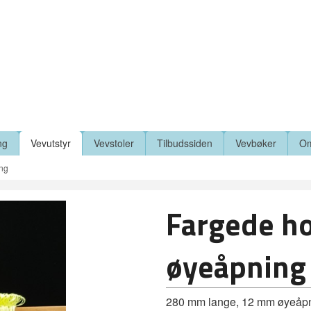
ng
Vevutstyr
Vevstoler
Tilbudssiden
Vevbøker
Om
ing
Fargede h
øyeåpning
280 mm lange, 12 mm øyeåpning