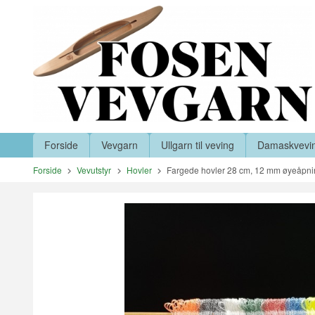
Gå
Lukk
til
innholdet
Produkter
Forside
Vevgarn
Ullgarn til veving
Damaskvevi
Forside
Vevutstyr
Hovler
Fargede hovler 28 cm, 12 mm øyeåpn