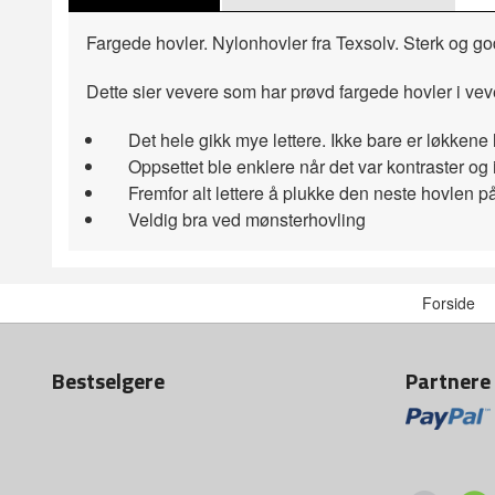
Fargede hovler. Nylonhovler fra Texsolv. Sterk og god
Dette sier vevere som har prøvd fargede hovler i vev
Det hele gikk mye lettere. Ikke bare er løkkene le
Oppsettet ble enklere når det var kontraster og i
Fremfor alt lettere å plukke den neste hovlen på r
Veldig bra ved mønsterhovling
Forside
Bestselgere
Partnere