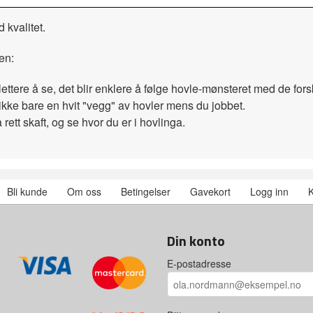
 kvalitet.
en:
ttere å se, det blir enklere å følge hovle-mønsteret med de forsk
kke bare en hvit "vegg" av hovler mens du jobbet.
ett skaft, og se hvor du er i hovlinga.
Bli kunde
Om oss
Betingelser
Gavekort
Logg inn
K
Din konto
E-postadresse