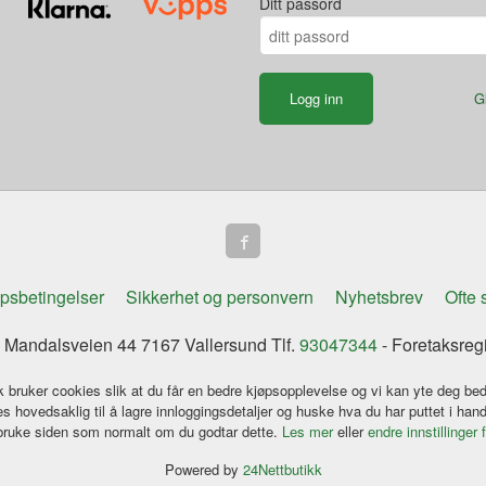
Ditt passord
G
psbetingelser
Sikkerhet og personvern
Nyhetsbrev
Ofte 
Mandalsveien 44 7167 Vallersund Tlf.
93047344
- Foretaksreg
k bruker cookies slik at du får en bedre kjøpsopplevelse og vi kan yte deg bed
s hovedsaklig til å lagre innloggingsdetaljer og huske hva du har puttet i han
 bruke siden som normalt om du godtar dette.
Les mer
eller
endre innstillinger 
Powered by
24Nettbutikk