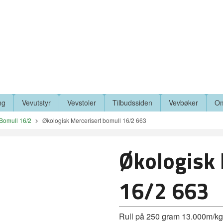
ng
Vevutstyr
Vevstoler
Tilbudssiden
Vevbøker
Om
Bomull 16/2
Økologisk Mercerisert bomull 16/2 663
Økologisk 
16/2 663
Rull på 250 gram 13.000m/kg