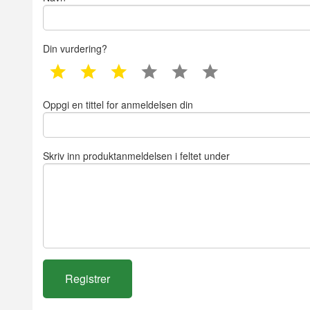
Din vurdering?
1 star
2 star
3 star
4 star
5 star
6 star
Oppgi en tittel for anmeldelsen din
Skriv inn produktanmeldelsen i feltet under