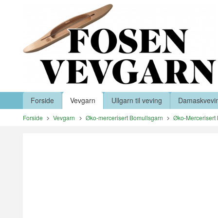
Gå
Lukk
til
innholdet
Produkter
Forside
Vevgarn
Ullgarn til veving
Damaskvevi
Forside
Vevgarn
Øko-mercerisert Bomullsgarn
Øko-Mercerisert 