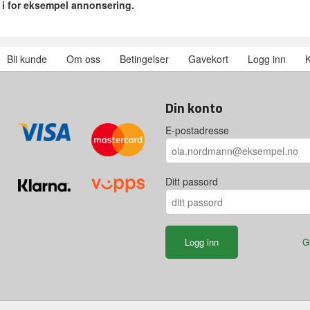
r i for eksempel annonsering.
Bli kunde
Om oss
Betingelser
Gavekort
Logg inn
K
Din konto
E-postadresse
Ditt passord
G