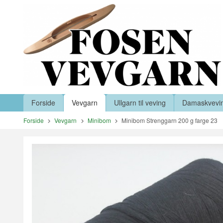
Gå
Lukk
til
innholdet
Produkter
Forside
Vevgarn
Ullgarn til veving
Damaskvevi
Forside
Vevgarn
Minibom
Minibom Strenggarn 200 g farge 23