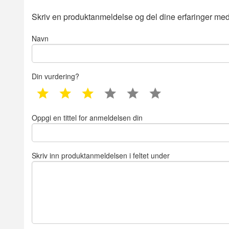
Skriv en produktanmeldelse og del dine erfaringer med
Navn
Din vurdering?
1 star
2 star
3 star
4 star
5 star
6 star
Oppgi en tittel for anmeldelsen din
Skriv inn produktanmeldelsen i feltet under