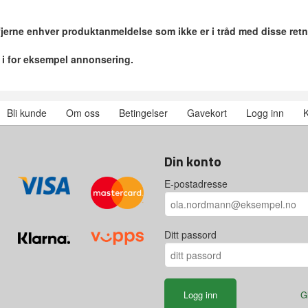
 fjerne enhver produktanmeldelse som ikke er i tråd med disse retn
r i for eksempel annonsering.
Bli kunde
Om oss
Betingelser
Gavekort
Logg inn
K
Din konto
E-postadresse
Ditt passord
G