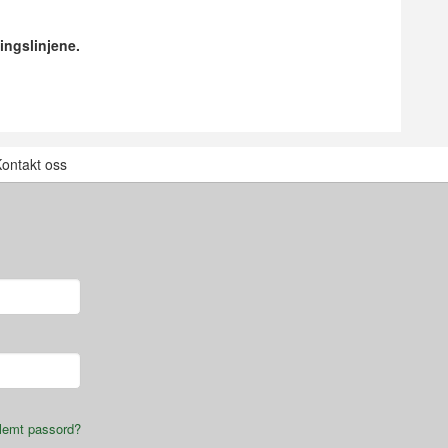
ingslinjene.
ontakt oss
lemt passord?