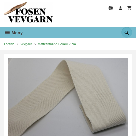
Gå
til
innholdet
Meny
Forside
Vevgarn
Mattkantbånd Bomull 7 cm