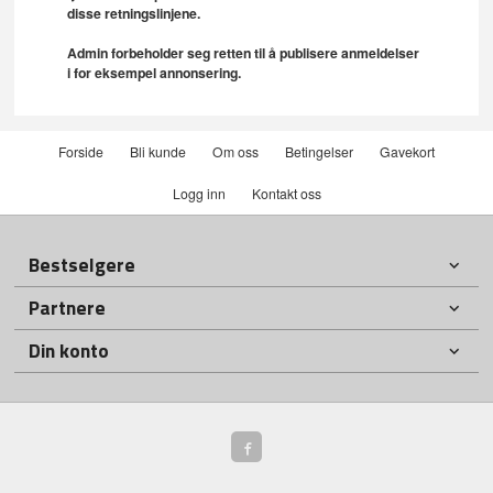
disse retningslinjene.
Admin forbeholder seg retten til å publisere anmeldelser
i for eksempel annonsering.
Forside
Bli kunde
Om oss
Betingelser
Gavekort
Logg inn
Kontakt oss
Bestselgere
Partnere
Din konto