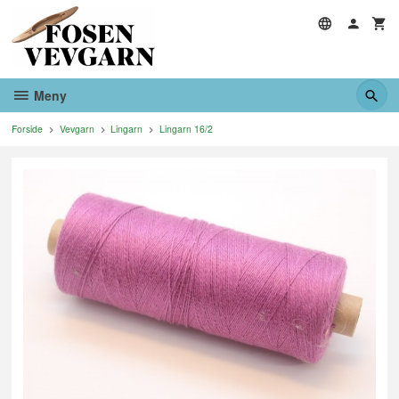
Gå
til
innholdet
Meny
Forside
Vevgarn
Lingarn
Lingarn 16/2