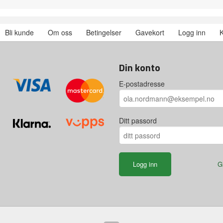
Bli kunde
Om oss
Betingelser
Gavekort
Logg inn
K
Din konto
E-postadresse
Ditt passord
G