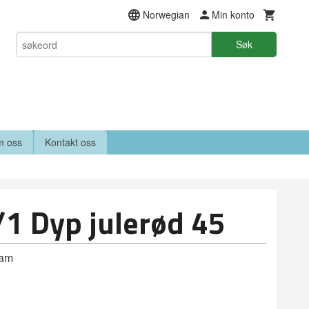
Norwegian
Min konto
Søk
 oss
Kontakt oss
/1 Dyp julerød 45
ram