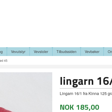
ng
Vevutstyr
Vevstoler
Tilbudssiden
Vevbøker
Om
rød 45
lingarn 16
Lingarn 16/1 fra Kinna 125 g
NOK
185,00