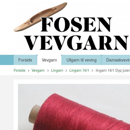
Gå
Lukk
til
innholdet
Produkter
Forside
Vevgarn
Ullgarn til veving
Damaskvevi
Forside
Vevgarn
Lingarn
Lingarn 16/1
lingarn 16/1 Dyp jule