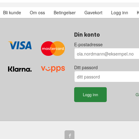
Bli kunde
Om oss
Betingelser
Gavekort
Logg inn
K
Din konto
E-postadresse
Ditt passord
G