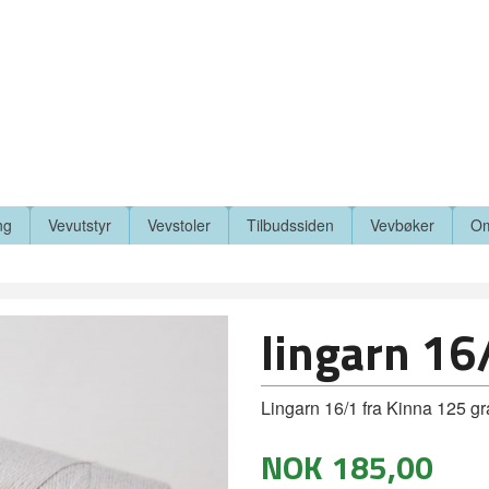
ng
Vevutstyr
Vevstoler
Tilbudssiden
Vevbøker
Om
lingarn 16
Lingarn 16/1 fra Kinna 125 g
NOK
185,00