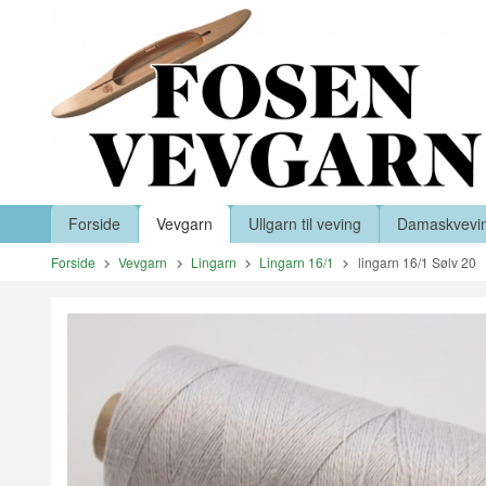
Gå
Lukk
til
innholdet
Produkter
Forside
Vevgarn
Ullgarn til veving
Damaskvevi
Forside
Vevgarn
Lingarn
Lingarn 16/1
lingarn 16/1 Sølv 20