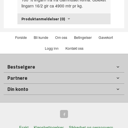
lingarn 16/2 gir ca 4900 mtr pr kg.
Produktanmeldelser (0)
Forside
Bli kunde
Om oss
Betingelser
Gavekort
Logg inn
Kontakt oss
Bestselgere
Partnere
Din konto
Frakt
Kjøpsbetingelser
Sikkerhet og personvern