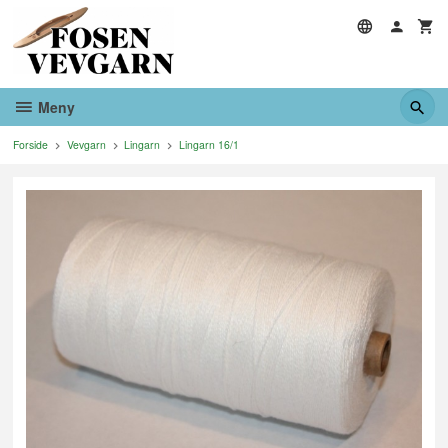
Gå
til
innholdet
Meny
Forside
Vevgarn
Lingarn
Lingarn 16/1