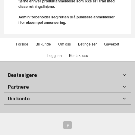
fjerne enhver produktanmeldelse som ikke er i tråd med
disse retningslinjene.
Admin forbeholder seg retten til å publisere anmeldelser
i for eksempel annonsering.
Forside
Bli kunde
Om oss
Betingelser
Gavekort
Logg inn
Kontakt oss
Bestselgere
Partnere
Din konto