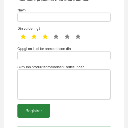
Navn
Din vurdering?
1 star
2 star
3 star
4 star
5 star
6 star
Oppgi en tittel for anmeldelsen din
Skriv inn produktanmeldelsen i feltet under