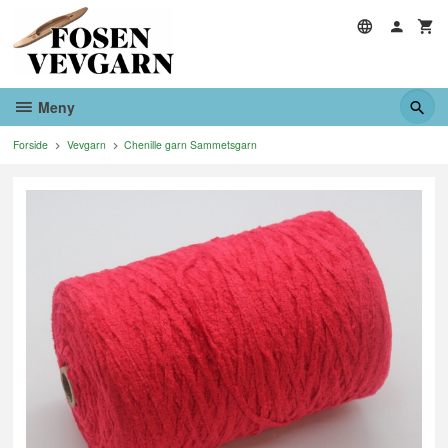
Gå
til
innholdet
Meny
Forside
Vevgarn
Chenille garn Sammetsgarn