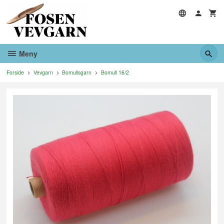
Gå
til
innholdet
Meny
Forside
Vevgarn
Bomullsgarn
Bomull 16/2