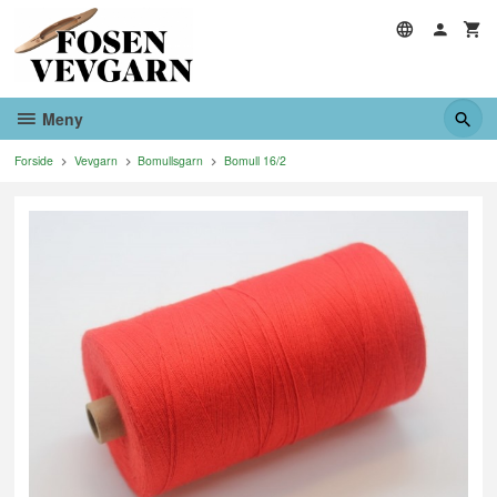
Gå
til
innholdet
Meny
Forside
Vevgarn
Bomullsgarn
Bomull 16/2