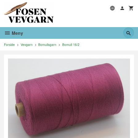
Gå
til
innholdet
Meny
Forside
Vevgarn
Bomullsgarn
Bomull 16/2