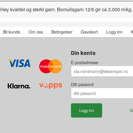
øy kvalitet og sterkt garn. Bomullsgarn 12/6 gir ca 3.000 m/kg.
Bli kunde
Om oss
Betingelser
Gavekort
Logg inn
K
Din konto
E-postadresse
Ditt passord
G