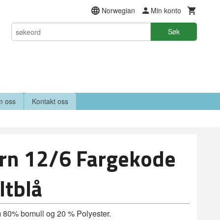
Norwegian
Min konto
Søk
 oss
Kontakt oss
rn 12/6 Fargekode
ltblå
m 80% bomull og 20 % Polyester.