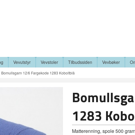
ng
Vevutstyr
Vevstoler
Tilbudssiden
Vevbøker
Om
Bomullsgarn 12/6 Fargekode 1283 Koboltblå
Bomullsga
1283 Kobo
Matterenning, spole 500 gra