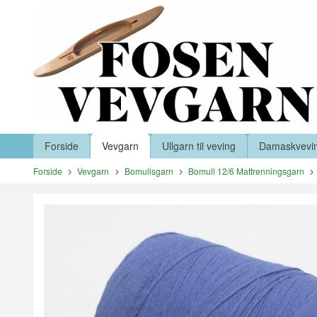
Gå
Lukk
til
innholdet
Produkter
Forside
Vevgarn
Ullgarn til veving
Damaskvevi
Forside
Vevgarn
Bomullsgarn
Bomull 12/6 Mattrenningsgarn