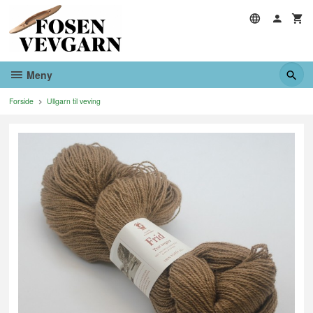
Gå
til
innholdet
Meny
Forside
Ullgarn til veving