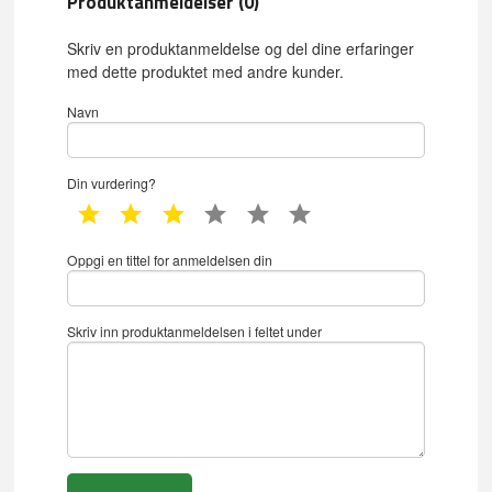
Produktanmeldelser (0)
Skriv en produktanmeldelse og del dine erfaringer
med dette produktet med andre kunder.
Navn
Din vurdering?
1 star
2 star
3 star
4 star
5 star
6 star
Oppgi en tittel for anmeldelsen din
Skriv inn produktanmeldelsen i feltet under