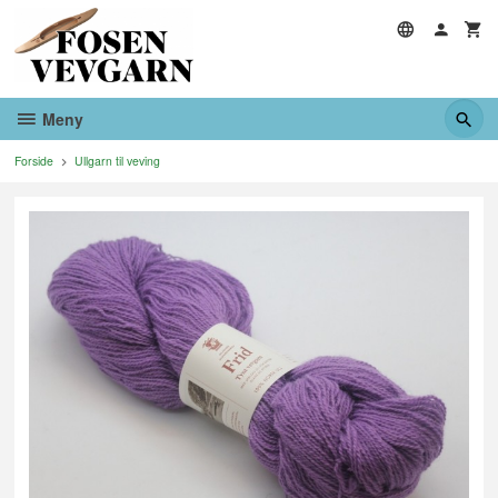
Gå
til
innholdet
Meny
Forside
Ullgarn til veving